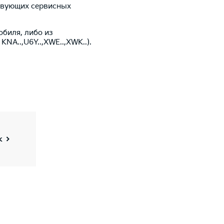
ствующих сервисных
биля, либо из
NA..,U6Y..,XWE..,XWK..).
к