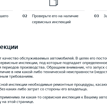
ашего
02
Проверьте его на наличие
03
З
сервисных инспекций
пекции
т качество обслуживаемых автомобилей. В целях его пост
сервисные инспекции, под которые подпадает определенно
 периодов производства. Обращаем внимание, что запуск 
личие в нем какой-либо технической неисправности (недос
нным требованиям.
исной инспекции необходимые ремонтные процедуры, каса
без каких-либо затрат со стороны его владельца.
 применима ли какая-то сервисная инспекция к Вашему ав
 на этой странице.