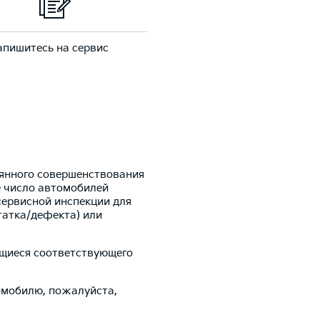
апишитесь на сервис
оянного совершенствования
е число автомобилей
сервисной инспекции для
татка/дефекта) или
ющиеся соответствующего
томобилю, пожалуйста,