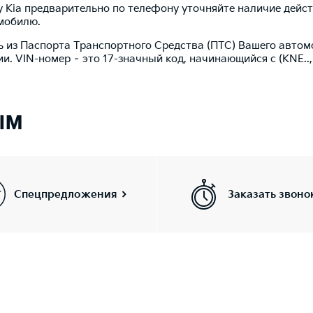
у Kia предварительно по телефону уточняйте наличие дей
мобилю.
 из Паспорта Транспортного Средства (ПТС) Вашего автомо
и. VIN-номер – это 17-значный код, начинающийся с (KNE.., K
ым
Спецпредложения
Заказать звоно