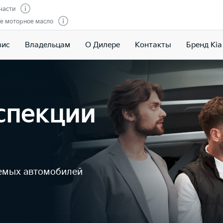
части
е моторное масло
вис
Владельцам
О Дилере
Контакты
Бренд Kia
спекции
аемых автомобилей